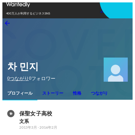
アプリを使う
400万人が利用するビジネスSNS
차 민지
0
0
つながり
フォロワー
プロフィール
ストーリー
性格
つながり
保聖女子高校
文系
2013年3月
-
2016年2月