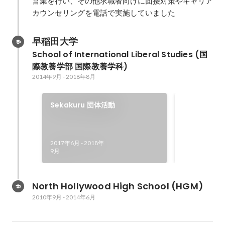
営業を行い、その他求職者向けに面接対策やキャリア
カウンセリングを電話で実施していました
早稲田大学
School of International Liberal Studies (国
際教養学部 国際教養学科)
2014年9月
-
2018年8月
Lean in
Sekakuru 団体活動
活動
日本初の、学生
でイベント企
2017年6月
-
2018年
自由に野心を
2017年4月
-
20
9月
とができる社
て活動。
North Hollywood High School (HGM)
2010年9月
-
2014年6月