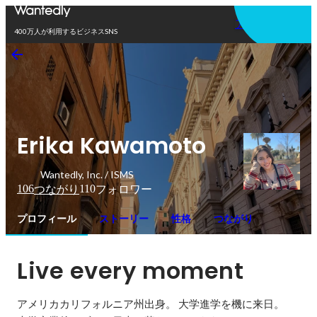
アプリを使う
400万人が利用するビジネスSNS
Erika Kawamoto
Wantedly, Inc. / ISMS
106
110
つながり
フォロワー
プロフィール
ストーリー
性格
つながり
Live every moment
アメリカカリフォルニア州出身。 大学進学を機に来日。
