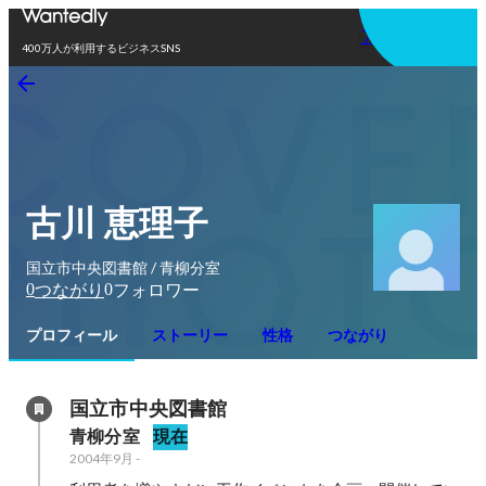
アプリを使う
400万人が利用するビジネスSNS
古川 恵理子
国立市中央図書館 / 青柳分室
0
0
つながり
フォロワー
プロフィール
ストーリー
性格
つながり
国立市中央図書館
青柳分室
現在
2004年9月
-