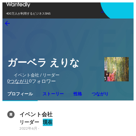
アプリを使う
400万人が利用するビジネスSNS
ガーベラ えりな
イベント会社 / リーダー
0
0
つながり
フォロワー
プロフィール
ストーリー
性格
つながり
イベント会社
リーダー
現在
2022年6月
-