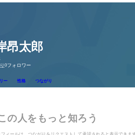
岸昂太郎
都
0
り
フォロワー
リー
性格
つながり
この人をもっと知ろう
ロフィールは、つながりをリクエストして承認されると表示できま