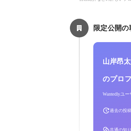
限定公開の
山岸昂
のプロ
Wantedl
過去の投
共通の知