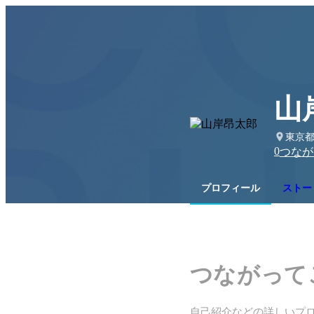
山
東京
0
つなが
プロフィール
ストー
つながって
自己紹介などの詳しいプ