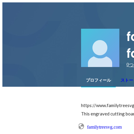
f
f
0
つ
プロフィール
ストー
https://www.familytreesvg
This engraved cutting boar
familytreesvg.com