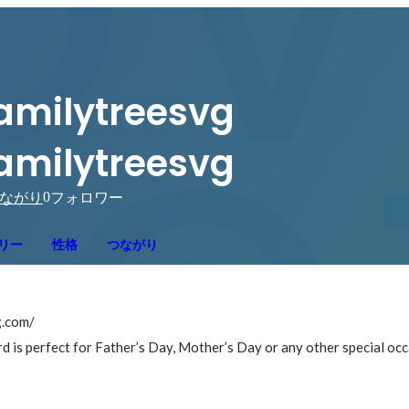
amilytreesvg
amilytreesvg
0
ながり
フォロワー
リー
性格
つながり
.com/

d is perfect for Father’s Day, Mother’s Day or any other special occ