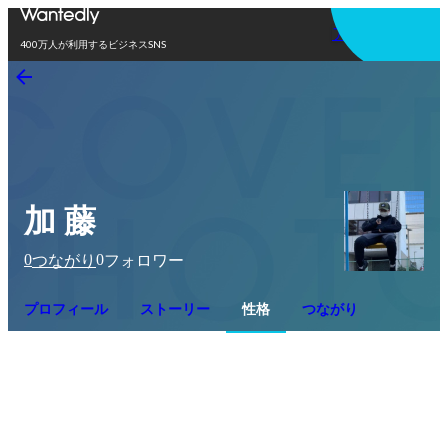
アプリを使う
400万人が利用するビジネスSNS
加 藤
0
0
つながり
フォロワー
プロフィール
ストーリー
性格
つながり