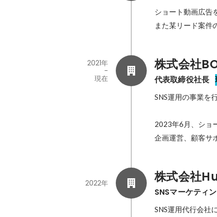
ショート動画広告
また某リード案件
株式会社BO
2021年
-
現在
代表取締役社長
SNS運用の事業を
2023年6月、シ
企画運営、顧客サ
株式会社H
2022年
SNSマーケティ
SNS運用代行会社