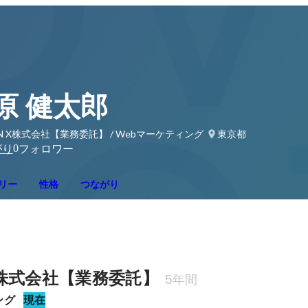
原 健太郎
ON X株式会社【業務委託】 / Webマーケティング
東京都
0
がり
フォロワー
リー
性格
つながり
 X株式会社【業務委託】
5年間
ング
現在