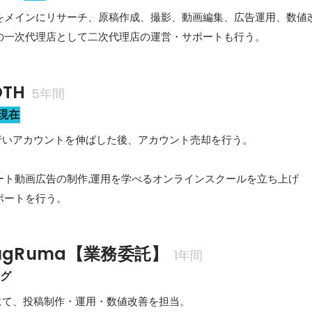
をメインにリサーチ、原稿作成、撮影、動画編集、広告運用、数値改
の一次代理店として二次代理店の運営・サポートも行う。
TH
5年間
現在
行いアカウントを伸ばした後、アカウント売却を行う。

ョート動画広告の制作,運用を学べるオンラインスクールを立ち上げ

ポートを行う。
ugRuma【業務委託】
1年間
ング
にて、投稿制作・運用・数値改善を担当。
