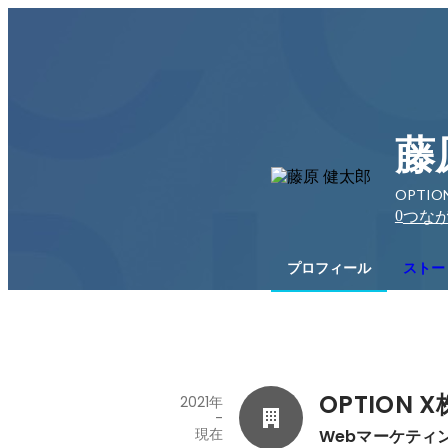
藤
OPTI
0
つな
プロフィール
ストー
OPTION
2021年
-
現在
Webマーケティ