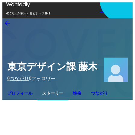
アプリを使う
400万人が利用するビジネスSNS
東京デザイン課 藤木
0
0
つながり
フォロワー
プロフィール
ストーリー
性格
つながり