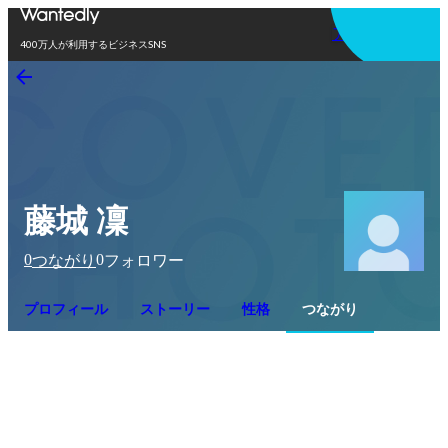
アプリを使う
400万人が利用するビジネスSNS
藤城 凜
0
0
つながり
フォロワー
プロフィール
ストーリー
性格
つながり