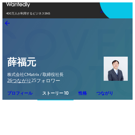
アプリを使う
400万人が利用するビジネスSNS
薛福元
株式会社CMatrix / 取締役社長
26
25
つながり
フォロワー
プロフィール
ストーリー 10
性格
つながり