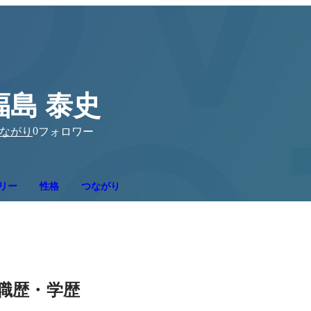
福島 泰史
0
ながり
フォロワー
リー
性格
つながり
職歴・学歴