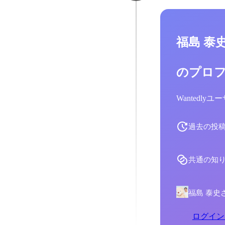
福島 泰
のプロ
Wantedl
過去の投
共通の知
福島 泰史
ログイン