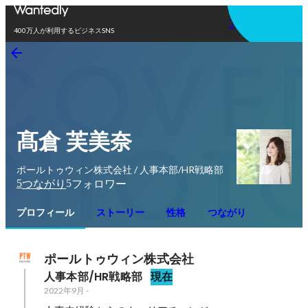
アプリを使う
400万人が利用するビジネスSNS
髙倉 芙美奈
ポールトゥウィン株式会社 / 人事本部/HR戦略部
5
5
つながり
フォロワー
プロフィール
ストーリー
性格
つながり
ポールトゥウィン株式会社
人事本部/HR戦略部
現在
2022年9月
-