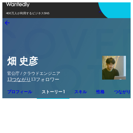
アプリを使う
400万人が利用するビジネスSNS
畑 史彦
官公庁 / クラウドエンジニア
13
13
つながり
フォロワー
プロフィール
ストーリー 1
スキル
性格
つながり