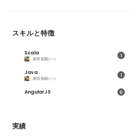
スキルと特徴
Scala
1
坂田 拓朗
が+1
Java
1
坂田 拓朗
が+1
AngularJS
0
実績