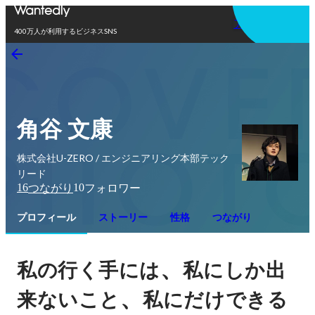
アプリを使う
400万人が利用するビジネスSNS
角谷 文康
株式会社U-ZERO / エンジニアリング本部テック
リード
16
10
つながり
フォロワー
プロフィール
ストーリー
性格
つながり
、
私の行く手には
私にしか出
、
来ないこと
私にだけできる