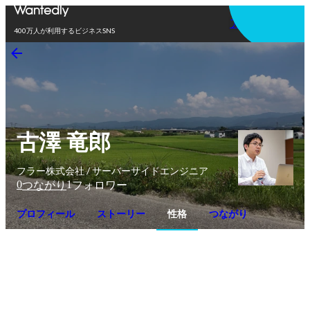
アプリを使う
400万人が利用するビジネスSNS
古澤 竜郎
フラー株式会社 / サーバーサイドエンジニア
0
1
つながり
フォロワー
プロフィール
ストーリー
性格
つながり