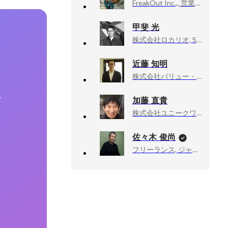
FreakOut Inc.,, 営業本部1局局長
甲斐 光
株式会社ロカリオ, SEMコンサルタント
近藤 知明
株式会社バリュー・パートナーズ, 取締役
加藤 直貴
す
株式会社ユニークワン, 執行役員 マーケテイング部長
佐々木 俊尚
フリーランス, ジャーナリスト・作家