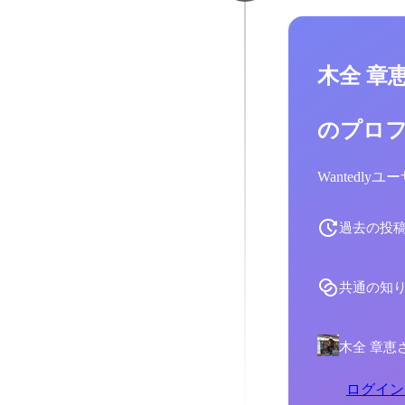
木全 章
のプロ
Wantedl
過去の投
共通の知
木全 章恵
ログイン