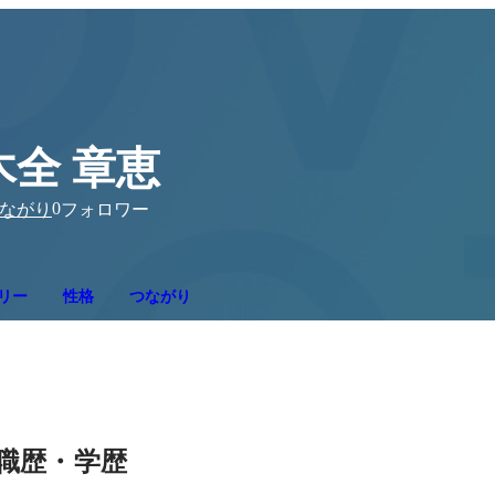
木全 章恵
0
ながり
フォロワー
リー
性格
つながり
職歴・学歴