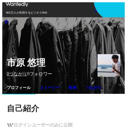
アプリを使う
400万人が利用するビジネスSNS
市原 悠理
0
0
つながり
フォロワー
プロフィール
ストーリー
性格
つながり
自己紹介
ログインユーザーのみに公開