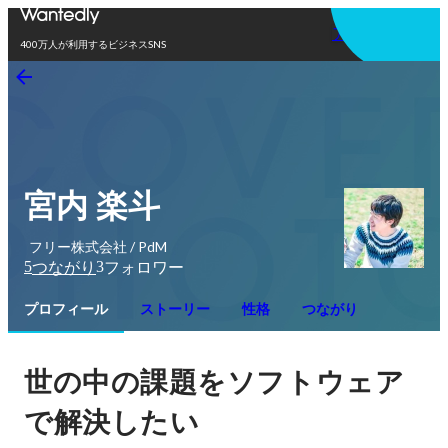
アプリを使う
400万人が利用するビジネスSNS
宮内 楽斗
フリー株式会社 / PdM
5
3
つながり
フォロワー
プロフィール
ストーリー
性格
つながり
世の中の課題をソフトウェア
で解決したい