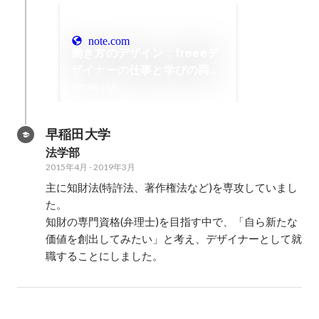
note.com
働き方のデザイン：freeeデ
ザイナーの仕事と学びの両立
｜がくとん
2023年10月
早稲田大学
法学部
2015年4月
-
2019年3月
主に知財法(特許法、著作権法など)を専攻していまし
た。

知財の専門資格(弁理士)を目指す中で、「自ら新たな
価値を創出してみたい」と考え、デザイナーとして就
職することにしました。