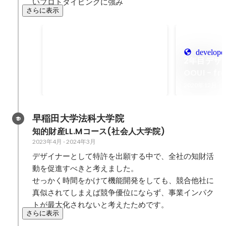
いプロトタイピングに強み
さらに表示
全社アワード受賞
2023年7月
developer
2年目デザ
OOUI - fr
Hub
2020年12月
早稲田大学法科大学院
知的財産LL.Mコース(社会人大学院)
2023年4月
-
2024年3月
デザイナーとして特許を出願する中で、全社の知財活
動を促進すべきと考えました。

せっかく時間をかけて機能開発をしても、競合他社に
真似されてしまえば競争優位にならず、事業インパク
トが最大化されないと考えたためです。
さらに表示