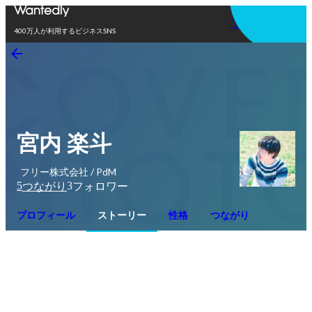
アプリを使う
400万人が利用するビジネスSNS
宮内 楽斗
フリー株式会社 / PdM
5
3
つながり
フォロワー
プロフィール
ストーリー
性格
つながり