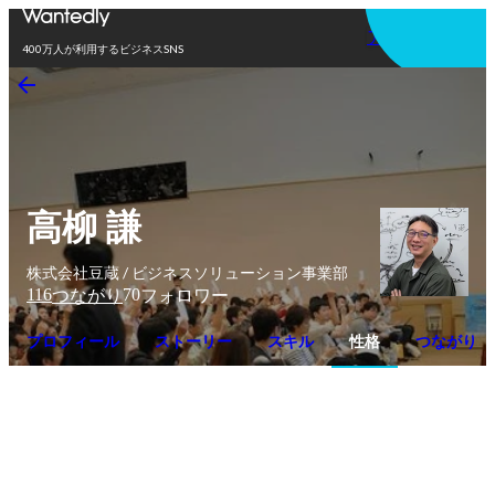
アプリを使う
400万人が利用するビジネスSNS
高柳 謙
株式会社豆蔵 / ビジネスソリューション事業部
116
70
つながり
フォロワー
プロフィール
ストーリー
スキル
性格
つながり