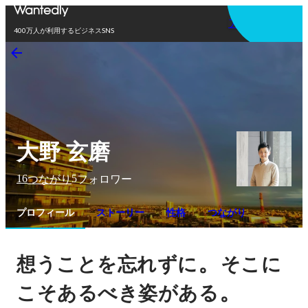
アプリを使う
400万人が利用するビジネスSNS
大野 玄磨
16
5
つながり
フォロワー
プロフィール
ストーリー
性格
つながり
。
想うことを忘れずに
そこに
。
こそあるべき姿がある