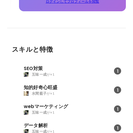
ログインしてプロフィールを閲覧
スキルと特徴
SEO対策
1
五味 一成
が+1
知的好奇心旺盛
1
水間 藍子
が+1
webマーケティング
1
五味 一成
が+1
データ解析
1
五味 一成
が+1