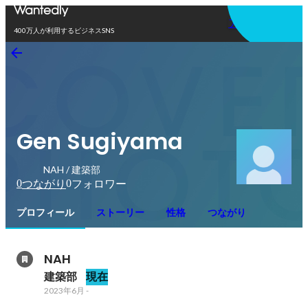
アプリを使う
400万人が利用するビジネスSNS
Gen Sugiyama
NAH / 建築部
0
0
つながり
フォロワー
プロフィール
ストーリー
性格
つながり
NAH
建築部
現在
2023年6月
-