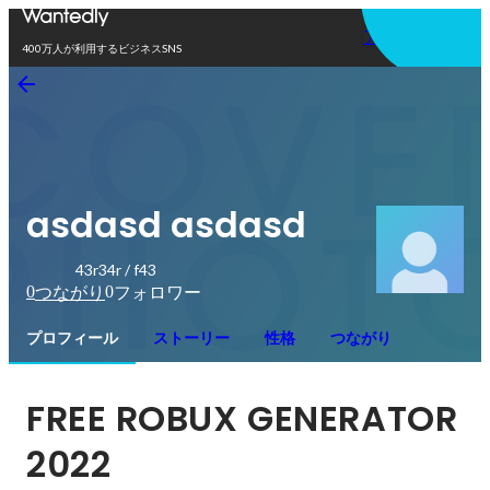
アプリを使う
400万人が利用するビジネスSNS
asdasd asdasd
43r34r / f43
0
0
つながり
フォロワー
プロフィール
ストーリー
性格
つながり
FREE ROBUX GENERATOR 
2022