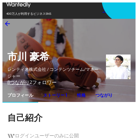
アプリを使う
400万人が利用するビジネスSNS
市川 豪希
レンティオ株式会社 / コンテンツチーム/マネー
ジャー
8
2
つながり
フォロワー
プロフィール
ストーリー 1
性格
つながり
自己紹介
ログインユーザーのみに公開