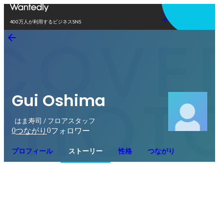
アプリを使う
400万人が利用するビジネスSNS
Gui Oshima
はま寿司 / フロアスタッフ
0
0
つながり
フォロワー
プロフィール
ストーリー
性格
つながり