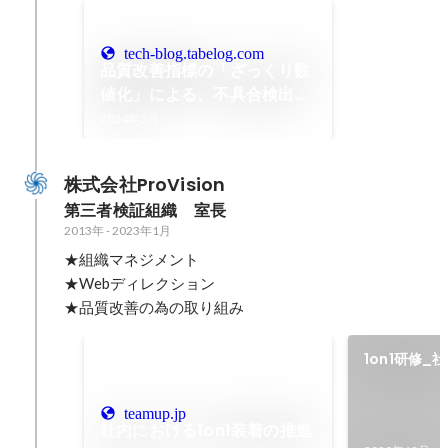
tech-blog.tabelog.com
品質改善指標の「ざっくり数
値化」による、不具合検出傾
向の分析
2024年3月
株式会社ProVision
第三者検証組織　室長
2013年
-
2023年1月
★組織マネジメント

★Webディレクション

1on1研修_
teamup.jp
社内における1on1装着の推進