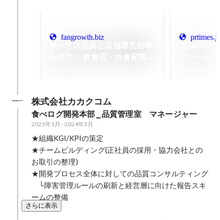
fangrowth.biz
prtimes.j
サービス品質と店舗運営効率
【JaSST'
を両立！ 飲食店・外食産業の
ロジーセッ
DX成功事例と最新トレン
2025年5月
2025年3月
ド|FanGrowth（ファングロ
ース）
株式会社カカクコム
食べログ開発本部_品質管理室　マネージャー
2023年1月
-
2024年5月
★組織KGI/KPIの策定

★チームビルディング(正社員の採用・協力会社との
お取引の整理)

★開発プロセス全体に対しての品質コンサルティング

　└障害管理ルールの刷新と経営層に向けた報告スキ
ームの整備
さらに表示