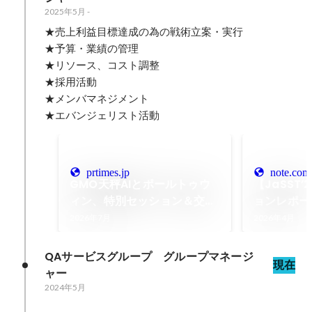
2025年5月
-
★売上利益目標達成の為の戦術立案・実行

★予算・業績の管理

★リソース、コスト調整

★採用活動

★メンバマネジメント

★エバンジェリスト活動
prtimes.jp
note.com
GMO天秤AIとポールトゥウ
【JaSST’
ィン、特別セッション＆交流
ョンレポー
会「AI Night 2026」を共同
サイクル全
2026年7月
2026年4月
開催 ～AIだけでは現場は変わ
クティブな
らない－AI活用・品質・顧客
込み”の重
QAサービスグループ　グループマネージ
現在
体験のリアルを語る夜～
事例—｜P
ャー
ィン【公式
2024年5月