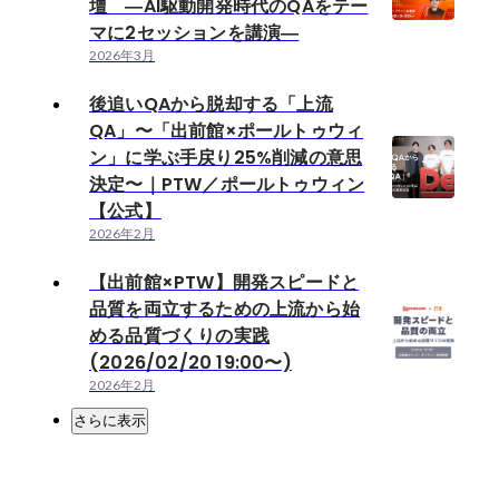
壇 ―AI駆動開発時代のQAをテー
マに2セッションを講演―
2026年3月
後追いQAから脱却する「上流
QA」〜「出前館×ポールトゥウィ
ン」に学ぶ手戻り25%削減の意思
決定〜｜PTW／ポールトゥウィン
【公式】
2026年2月
【出前館×PTW】開発スピードと
品質を両立するための上流から始
める品質づくりの実践
(2026/02/20 19:00〜)
2026年2月
さらに表示