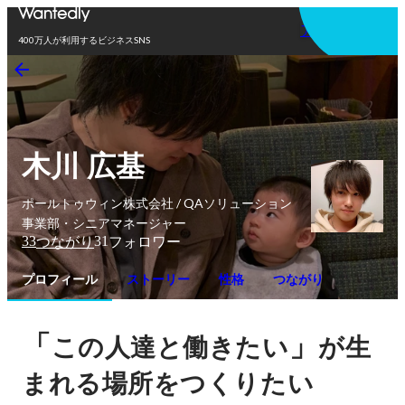
アプリを使う
400万人が利用するビジネスSNS
木川 広基
ポールトゥウィン株式会社 / QAソリューション
事業部・シニアマネージャー
33
31
つながり
フォロワー
プロフィール
ストーリー
性格
つながり
「
」
この人達と働きたい
が生
まれる場所をつくりたい