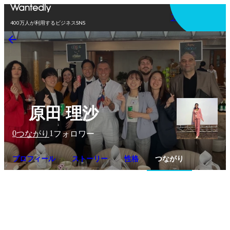
アプリを使う
400万人が利用するビジネスSNS
原田 理沙
0
1
つながり
フォロワー
プロフィール
ストーリー
性格
つながり