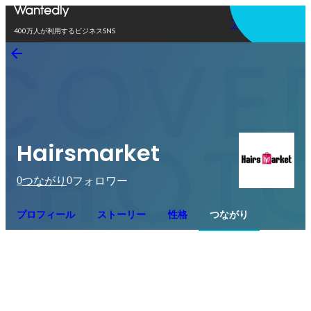
アプリを使う
400万人が利用するビジネスSNS
Hairsmarket
0
0
つながり
フォロワー
プロフィール
ストーリー
性格
つながり