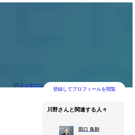
メッセージ
登録してプロフィールを閲覧
川野さんと関連する人々
田口 良則