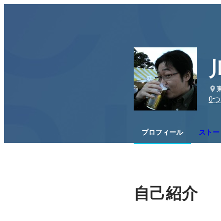
0
つ
プロフィール
ストー
自己紹介