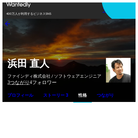
アプリを使う
400万人が利用するビジネスSNS
浜田 直人
ファインディ株式会社 / ソフトウェアエンジニア
3
4
つながり
フォロワー
プロフィール
ストーリー 3
性格
つながり