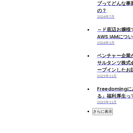
プってどんな事
の？
2026年7月
～ド底辺お嬢様
AWS IAMにつ
2026年1月
ベンチャー企業が
サルタンツ株式
ープインしたお
2025年11月
Freedomin
る」福利厚生っ
2025年11月
さらに表示