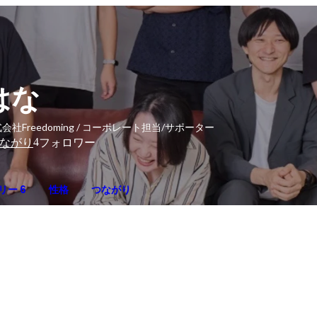
はな
会社Freedoming / コーポレート担当/サポーター
4
ながり
フォロワー
リー 6
性格
つながり