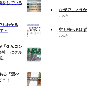
業をしている
なぜでしょうか
2022年
-
でもわかる
空も飛べるはず
いて～
2002年
-
「G.A.コン
会社」にグル
話。
gにある「選べ
て？！