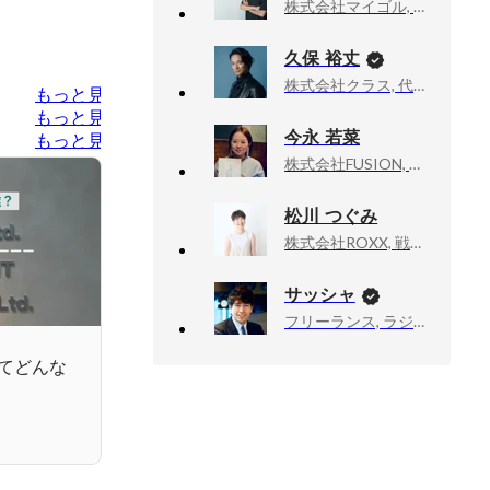
株式会社マイゴル, ゴルフ事業本部・本部長
久保 裕丈
株式会社クラス, 代表取締役社長
もっと見る
もっと見る
今永 若菜
もっと見る
株式会社FUSION, コーポレート・人事マネージャー
松川 つぐみ
株式会社ROXX, 戦略人事部
サッシャ
フリーランス, ラジオDJ・ナビゲーター
ってどんな