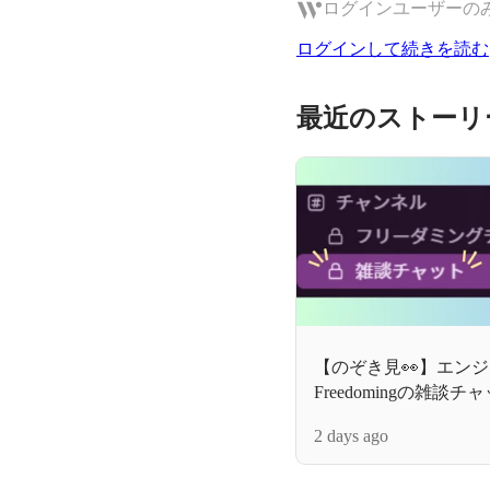
ログインユーザーの
ログインして続きを読む
最近のストーリ
【のぞき見👀】エン
Freedomingの雑談
2 days ago