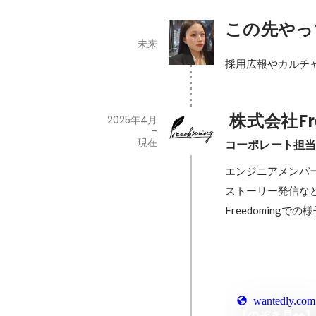
この先やっ
未来
採用広報やカルチ
 株式会社Fr
2025年4月
-
現在
コーポレート担当
エンジニアメンバー
ストーリー発信な
Freedoming
wantedly.com
【のぞき見👀