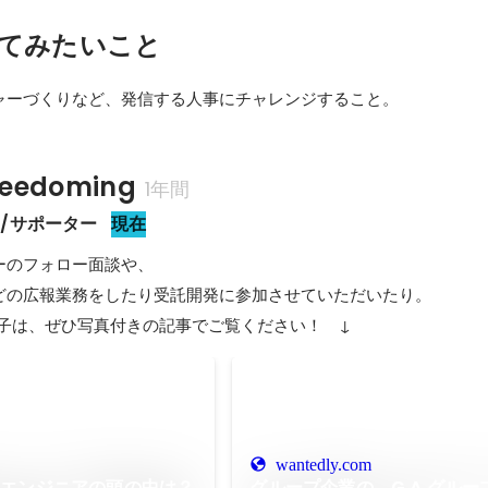
てみたいこと
ャーづくりなど、発信する人事にチャレンジすること。
eedoming
1年間
/サポーター
現在
のフォロー面談や、

どの広報業務をしたり受託開発に参加させていただいたり。

での様子は、ぜひ写真付きの記事でご覧ください！　↓
wantedly.com
】エンジニアの頭の中は？
グループ企業の、G.A.グル