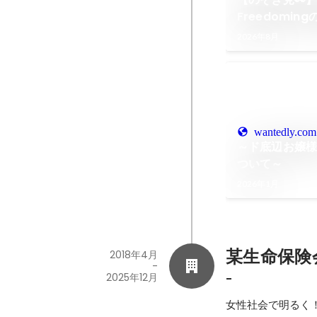
Freedomi
💻
2026年8月
wantedly.com
～ド底辺お嬢様で
ついて～
2026年1月
某生命保険
2018年4月
-
2025年12月
-
女性社会で明るく