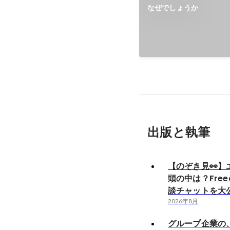
なぜでしょうか
出版と執筆
【のぞき見👀】
頭の中は？Free
談チャットを大公
2026年8月
グループ企業の、