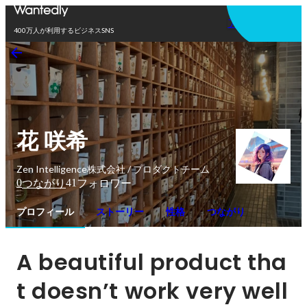
アプリを使う
400万人が利用するビジネスSNS
花 咲希
Zen Intelligence株式会社 / プロダクトチーム
0
41
つながり
フォロワー
プロフィール
ストーリー
性格
つながり
A beautiful product tha
t doesn’t work very well 