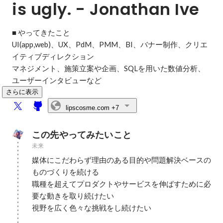
is ugly. - Jonathan Ive
■ やってきたこと

UI(app,web)、UX、PdM、PMM、BI、バナー制作、クリエ
イティブディレクション

マネジメント、施策立案や企画、SQLを用いた数値分析、
ユーザーインタビューなど
さらに表示
lipscosme.com
+7
この先やってみたいこと
未来
媒体にこだわらず理由のある目的や問題解決ベースの
ものづくりを続ける

職種を超えてプロダクトやサービスを伸ばすために必
要な動きを取り続けたい

視野を広く色々な挑戦をし続けたい