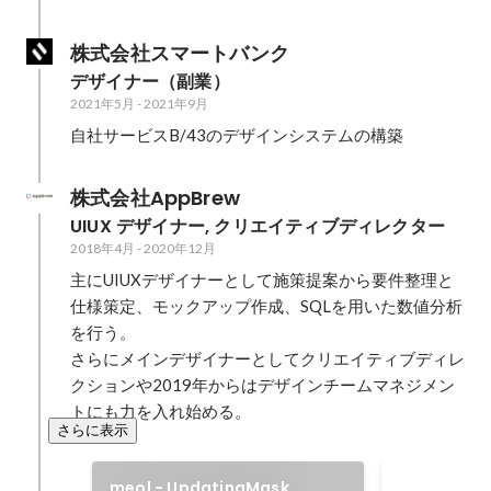
株式会社スマートバンク
デザイナー（副業）
2021年5月
-
2021年9月
自社サービスB/43のデザインシステムの構築
株式会社AppBrew
UIUX デザイナー, クリエイティブディレクター
2018年4月
-
2020年12月
主にUIUXデザイナーとして施策提案から要件整理と
仕様策定、モックアップ作成、SQLを用いた数値分析
を行う。

さらにメインデザイナーとしてクリエイティブディレ
クションや2019年からはデザインチームマネジメン
トにも力を入れ始める。
さらに表示
meol - UpdatingMask
GooglePlay