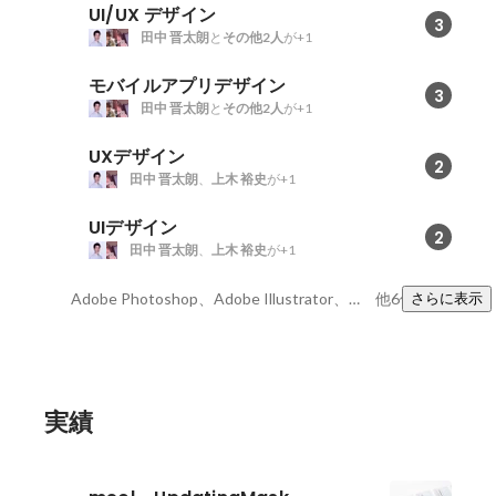
UI/UX デザイン
3
田中 晋太朗
と
その他2人
が+1
モバイルアプリデザイン
3
田中 晋太朗
と
その他2人
が+1
UXデザイン
2
田中 晋太朗
、
上木 裕史
が+1
UIデザイン
2
田中 晋太朗
、
上木 裕史
が+1
Adobe Photoshop、Adobe Illustrator、インダストリアルデザイン
他6件
さらに表示
実績