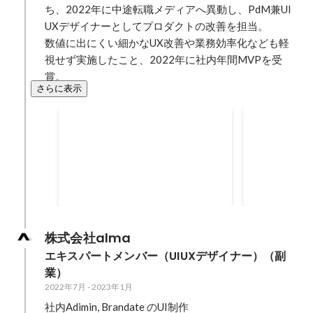
ち、2022年に中途転職メディアへ異動し、PdM兼UI
UXデザイナーとしてプロダクトの改善を担当。

数値に出にくい細かなUX改善や業務効率化なども軽
視せず実施したこと、2022年に社内年間MVPを受
賞。
さらに表示
STUDIO DESIGN AWARD 2023
STUDIO DE
2024年1月
2022年12月
株式会社alma
エキスパートメンバー（UIUXデザイナー）（副
業）
2022年7月
-
2023年1月
社内Adimin, Brandate のUI制作