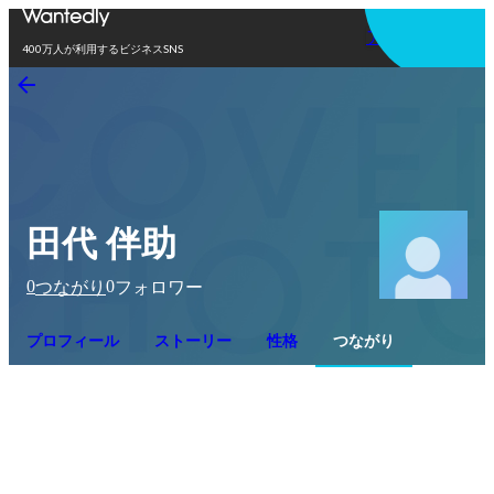
アプリを使う
400万人が利用するビジネスSNS
田代 伴助
0
0
つながり
フォロワー
プロフィール
ストーリー
性格
つながり