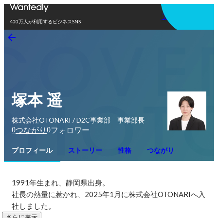
アプリを使う
400万人が利用するビジネスSNS
塚本 遥
株式会社OTONARI / D2C事業部 事業部長
0
0
つながり
フォロワー
プロフィール
ストーリー
性格
つながり
1991年生まれ、静岡県出身。 

社長の熱量に惹かれ、2025年1月に株式会社OTONARIへ入
社しました。
さらに表示