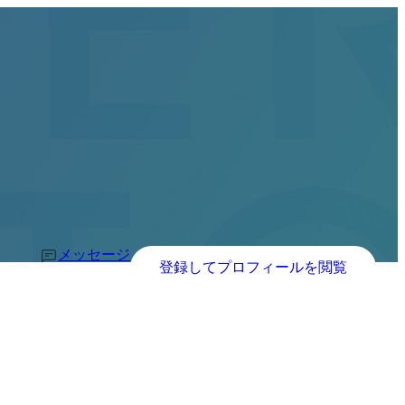
メッセージ
登録してプロフィールを閲覧