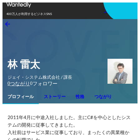
アプリを使う
400万人が利用するビジネスSNS
林 雷太
ジェイ・システム株式会社 / 課長
0
0
つながり
フォロワー
プロフィール
ストーリー
性格
つながり
2011年4月に中途入社しました。主にC#を中心としたシス
テムの開発に従事してきました。

入社前はサービス業に従事しており、まったくの異業種か
らの転職でした。
