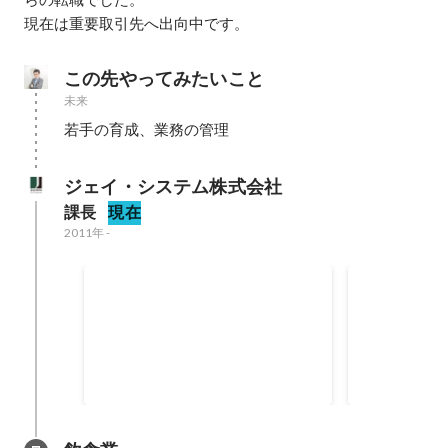
現在は重要取引先へ出向中です。
この先やってみたいこと
未来
若手の育成、業務の管理
ジェイ・システム株式会社
課長
現在
2011年
-
重要取引先への出向
C#、Ja
テム開発
仕事を発注する側としての業務を
輸送業、鉄鋼
学びつつ実施している。
ど
2023年4月
2011年4月
-
20