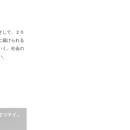
そして、２０
に届けられる
いく。社会の
い。
立つマイホ