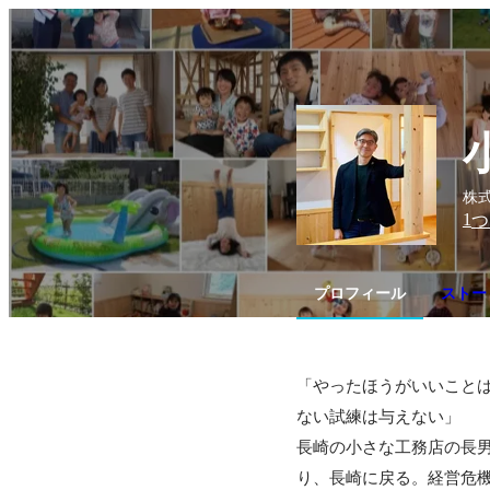
株
1
つ
プロフィール
ストー
「やったほうがいいこと
ない試練は与えない」

長崎の小さな工務店の長
り、長崎に戻る。経営危