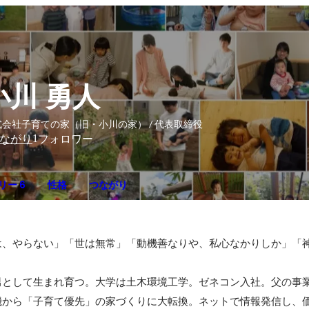
小川 勇人
式会社子育ての家（旧・小川の家） / 代表取締役
1
ながり
フォロワー
リー 6
性格
つながり
は、やらない」「世は無常」「動機善なりや、私心なかりしか」「
男として生まれ育つ。大学は土木環境工学。ゼネコン入社。父の事
機から「子育て優先」の家づくりに大転換。ネットで情報発信し、