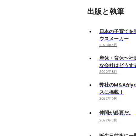
出版と執筆
日本の子育てを
ウスメーカー
2023年5月
産休・育休〜社
な会社はどうす
2022年8月
弊社のM&Aがy
スに掲載！
2022年6月
仲間が必要だ。
2022年5月
誕生日前夜に一