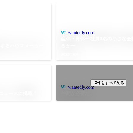
wantedly.com
産休・育休〜社員3名の小さな会
にするハウスメーカー
るか〜
2022年8月
+3件をすべて見る
wantedly.com
oニュースに掲載！
仲間が必要だ。