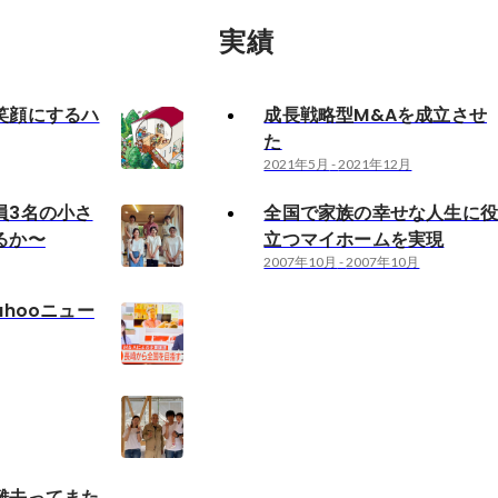
実績
笑顔にするハ
成長戦略型M&Aを成立させ
た
2021年5月
-
2021年12月
員3名の小さ
全国で家族の幸せな人生に
るか〜
立つマイホームを実現
2007年10月
-
2007年10月
ahooニュー
難去ってまた