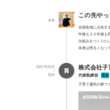
この先やっ
未来
全国各地に点在す
年後も３０年後も
仕組みをつくりた
未来は明るくなっ
株式会社子
2007年10月
-
現在
代表取締役
現在
子育て優先の家づ
成長戦略型M&