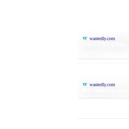
wantedly.com
日本の子育てを笑顔
2023年5月
wantedly.com
弊社のM&Aがyaho