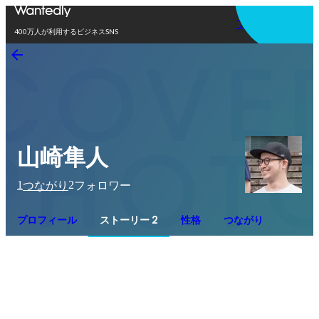
アプリを使う
400万人が利用するビジネスSNS
山崎隼人
1
2
つながり
フォロワー
プロフィール
ストーリー 2
性格
つながり