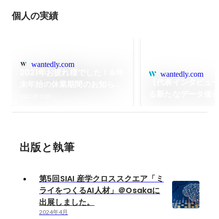
個人の実績
wantedly.com
2021年お疲れ様でした！&年
wantedly.com
【代表インタビュー
末年始の休業期間のお知らせ
る新たなデータ価
について
2021年12月
推進する向井永浩氏
トリームにやる」
訣
出版と執筆
第5回SIAI 産学クロススクエア「ミ
ライをつくるAI人材」＠Osakaに
出展しました。
2024年4月