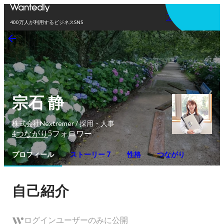
アプリを使う
400万人が利用するビジネスSNS
宗石 静
株式会社Nextremer / 採用・人事
4
5
つながり
フォロワー
プロフィール
ストーリー 7
性格
つながり
自己紹介
ログインユーザーのみに公開