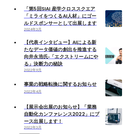
「第5回SIAI 産学クロススクエア
「ミライをつくるAI人材」にゴー
ルドスポンサーとして出展します
2024年3月
【代表インタビュー】AIによる新
たなデータ価値の創出を推進する
向井永浩氏‐「エクストリームにや
る」決断力の秘訣
2022年9月
事業の戦略転換に関するお知らせ
2022年4月
【展示会出展のお知らせ】「業務
自動化カンファレンス2022」にブ
ース出展します！
2022年3月