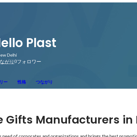
ello Plast
ew Delhi
0
ながり
フォロワー
リー
性格
つながり
 Gifts Manufacturers in 
s need of corporates and organizations and brings the best promotion