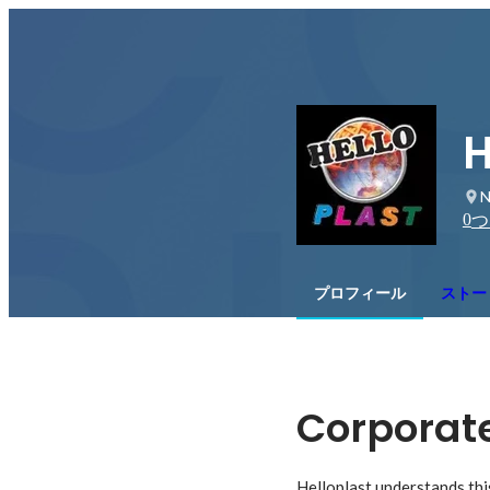
H
N
0
つ
プロフィール
ストー
Corporate
Helloplast understands thi