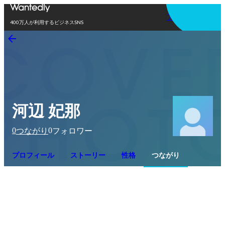
アプリを使う
400万人が利用するビジネスSNS
河辺 妃那
0
0
つながり
フォロワー
プロフィール
ストーリー
性格
つながり