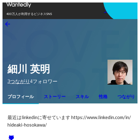
アプリを使う
400万人が利用するビジネスSNS
細川 英明
3
4
つながり
フォロワー
プロフィール
ストーリー
スキル
性格
つながり
最近はlinkedinに寄せています https://www.linkedin.com/in/
hideaki-hosokawa/