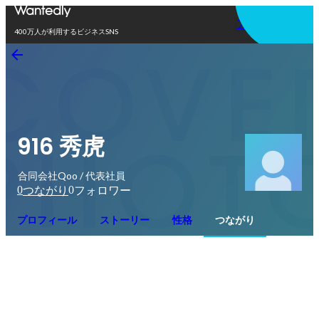
アプリを使う
400万人が利用するビジネスSNS
916 秀虎
合同会社Qoo / 代表社員
0
0
つながり
フォロワー
プロフィール
ストーリー
性格
つながり