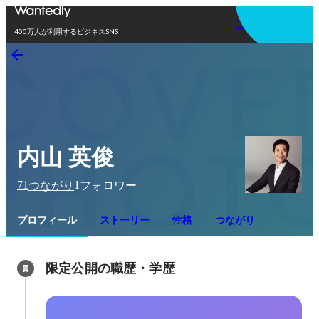
アプリを使う
400万人が利用するビジネスSNS
内山 英俊
71
1
つながり
フォロワー
プロフィール
ストーリー
性格
つながり
限定公開の職歴・学歴