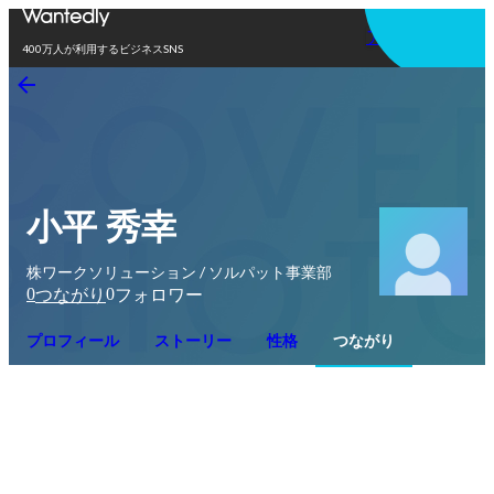
アプリを使う
400万人が利用するビジネスSNS
小平 秀幸
株ワークソリューション / ソルパット事業部
0
0
つながり
フォロワー
プロフィール
ストーリー
性格
つながり