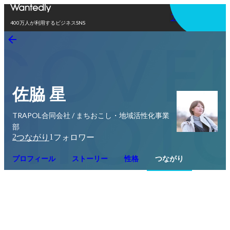
アプリを使う
400万人が利用するビジネスSNS
佐脇 星
TRAPOL合同会社 / まちおこし・地域活性化事業
部
2
1
つながり
フォロワー
プロフィール
ストーリー
性格
つながり