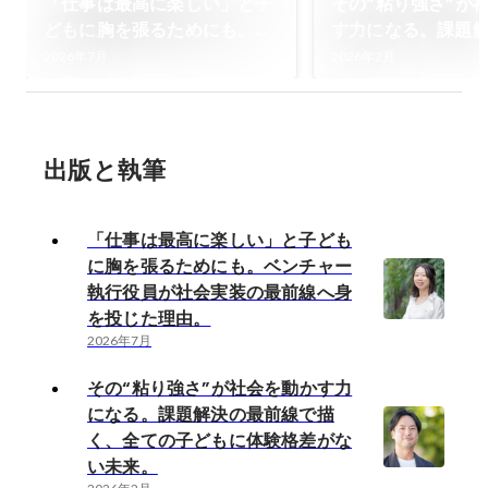
「仕事は最高に楽しい」と子
その“粘り強さ”が
どもに胸を張るためにも。ベ
す力になる。課題
ンチャー執行役員が社会実装
線で描く、全ての
2026年7月
2026年2月
の最前線へ身を投じた理由。
験格差がない未来
出版と執筆
「仕事は最高に楽しい」と子ども
に胸を張るためにも。ベンチャー
執行役員が社会実装の最前線へ身
を投じた理由。
2026年7月
その“粘り強さ”が社会を動かす力
になる。課題解決の最前線で描
く、全ての子どもに体験格差がな
い未来。