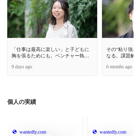
「仕事は最高に楽しい」と子どもに
その“粘り強
胸を張るためにも。ベンチャー執行
なる。課題解
役員が社会実装の最前線へ身を投じ
ての子どもに
9 days ago
6 months ago
た理由。
個人の実績
wantedly.com
wantedly.com