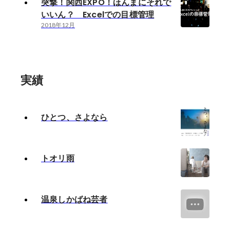
突撃！関西EXPO！ほんまにそれで
いいん？ Excelでの目標管理
2018年12月
実績
ひとつ、さよなら
トオリ雨
温泉しかばね芸者