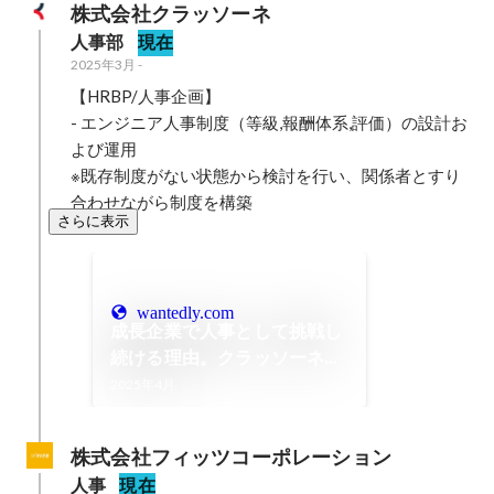
株式会社クラッソーネ
人事部
現在
2025年3月
-
【HRBP/人事企画】

- エンジニア人事制度（等級,報酬体系,評価）の設計お
よび運用

※既存制度がない状態から検討を行い、関係者とすり
合わせながら制度を構築
さらに表示
wantedly.com
成長企業で人事として挑戦し
続ける理由。クラッソーネで
の新たなスタート
2025年4月
株式会社フィッツコーポレーション
人事
現在