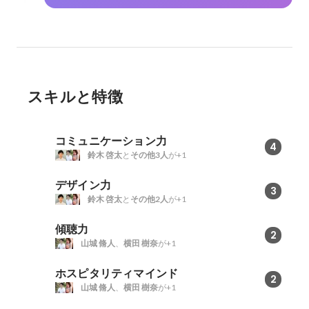
スキルと特徴
コミュニケーション力
4
鈴木 啓太
と
その他3人
が+1
デザイン力
3
鈴木 啓太
と
その他2人
が+1
傾聴力
2
山城 脩人
、
横田 樹奈
が+1
ホスピタリティマインド
2
山城 脩人
、
横田 樹奈
が+1