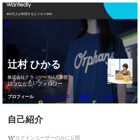
アプリを使う
400万人が利用するビジネスSNS
辻村 ひかる
株式会社クラッソーネ / 人事部
18
17
つながり
フォロワー
プロフィール
ストーリー 3
性格
つながり
自己紹介
ログインユーザーのみに公開