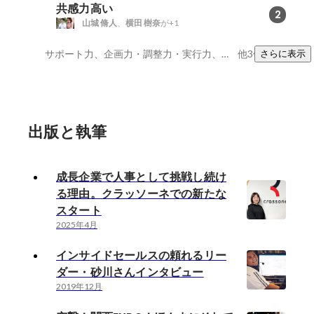
共感力高い
2
山城 脩人
、
横田 樹奈
が+1
サポート力、企画力・調整力・実行力、情報収集能力
他3件
さらに表示
出版と執筆
成長企業で人事として挑戦し続け
る理由。クラッソーネでの新たな
スタート
2025年4月
インサイドセールスの頼れるリー
ダー・砂川さんインタビュー
2019年12月