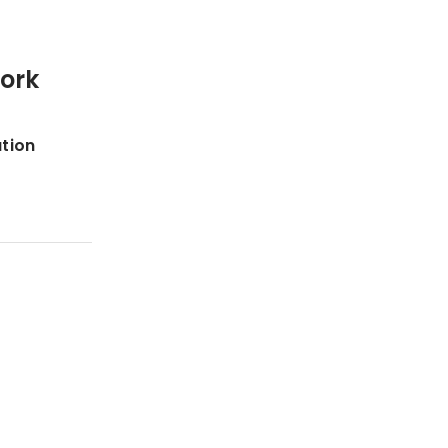
York
tion