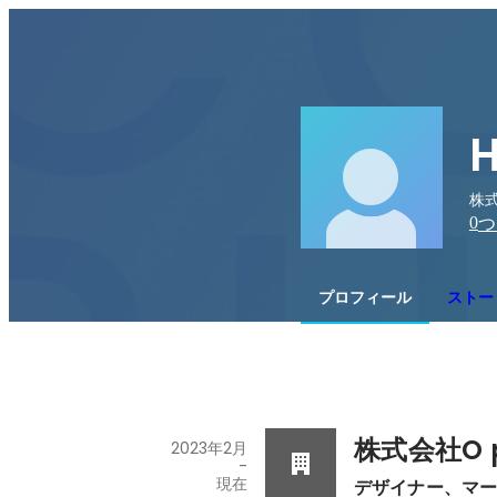
H
株式
0
つ
プロフィール
ストー
株式会社O p
2023年2月
-
現在
デザイナー、マ