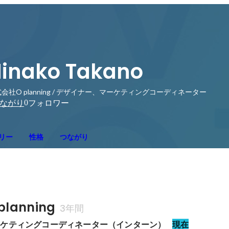
inako Takano
会社O planning / デザイナー、マーケティングコーディネーター
0
ながり
フォロワー
リー
性格
つながり
lanning
3年間
ーケティングコーディネーター（インターン）
現在