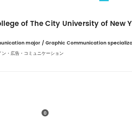
lege of The City University of New 
nication major / Graphic Communication specializa
イン・広告・コミュニケーション
0